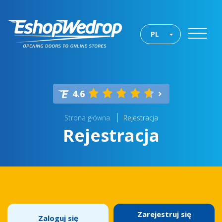
PL
4.6
Strona główna
Rejestracja
Rejestracja
Zarejestruj się
Zaloguj się