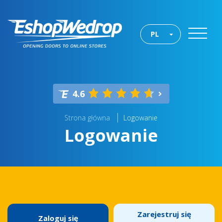
PL
4.6
Strona główna
Logowanie
Logowanie
Zarejestruj się
Zaloguj się