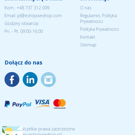
Kom.:
+48 737 312 009
O nas
Email: pl@eshopwedrop.com
Regulamin, Polityka
Prywatności
Godziny otwarcia:
Polityka Prywatności
Pn. - Pt. 09:00-16:00
Kontakt
Sitemap
Dołącz do nas
© 2026 Wszelkie prawa zastrzeżone
https://www.eshopwedrop.pl/