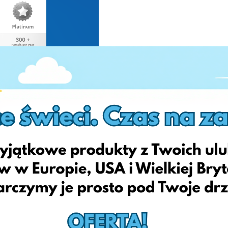
wiaj dostawę swoich paczek do Polski
ops