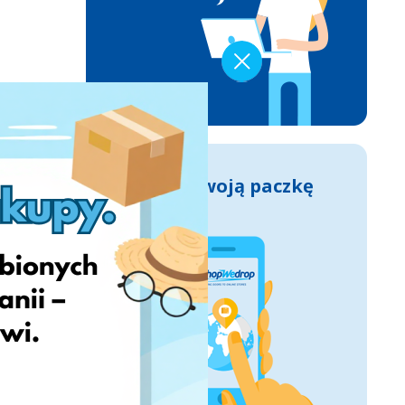
Śledź swoją paczkę