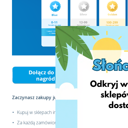
Zaczynasz zakupy już dziś?
Kupuj w sklepach internetowych z USA i Europy i zama
Za każdą zamówioną przesyłkę otrzymasz nagrody Dr