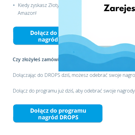
Kiedy zyskasz Złoty lub Platynowy status skontaktuj s
Amazon!
Czy złożyłeś zamówienie na dostawę przez EshopWed
Dołączając do DROPS dziś, możesz odebrać swoje nagrod
Dołącz do programu już dziś, aby odebrać swoje nagrody