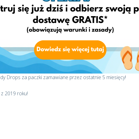
ię z Biurem Obsługi Klienta by otrzymać swój kupon rabatowy do
rop przez ostatnie 5 miesięcy?
y Drops za paczki zamawiane przez ostatnie 5 miesięcy!
 z 2019 roku!