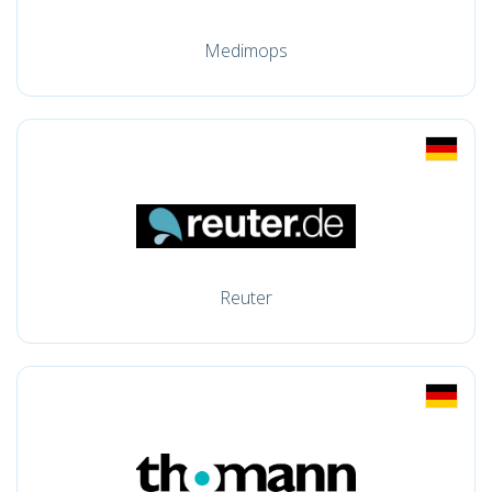
Medimops
Reuter