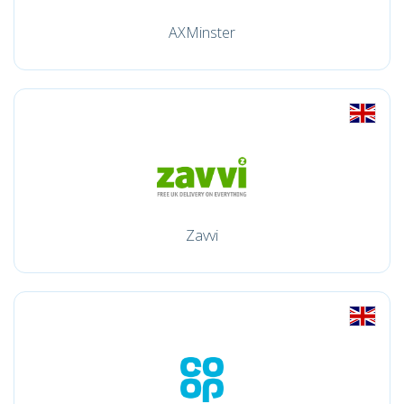
AXMinster
Zavvi