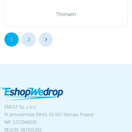
Thomann
1
2
...
EMOLE Sp. z o.o.
Al. Jerozolimskie 89/43, 02-001 Warsaw, Poland
NIP:
5272946633
REGON: 387925382