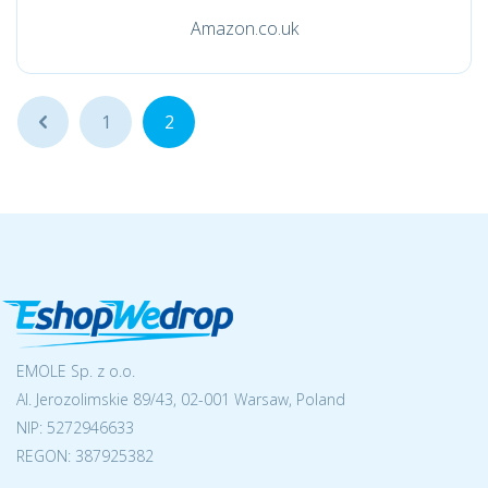
Amazon.co.uk
...
1
2
EMOLE Sp. z o.o.
Al. Jerozolimskie 89/43, 02-001 Warsaw, Poland
NIP:
5272946633
REGON: 387925382