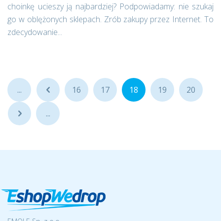
choinkę ucieszy ją najbardziej? Podpowiadamy: nie szukaj
go w oblężonych sklepach. Zrób zakupy przez Internet. To
zdecydowanie...
...
...
16
17
18
19
20
...
...