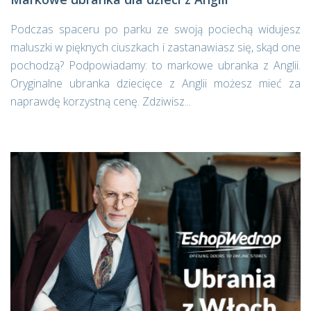
Podczas spaceru po parku ze swoją pociechą widujesz
maluszki w pięknych ciuszkach i zastanawiasz się, skąd one
pochodzą? Podpowiadamy: to markowe ubranka z Anglii.
Oryginalne ubranka dziecięce z Anglii możesz mieć za
naprawdę korzystną cenę. Zdziwisz...