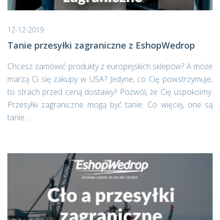
12-12-2019
Tanie przesyłki zagraniczne z EshopWedrop
Chcesz zamówić produkty z europejskich sklepów? A może
marzą Ci się zakupy w USA? Jedyne, co Cię powstrzymuje,
to strach przed ceną dostawy? Pozwól, że Cię uspokoimy.
Przesyłki zagraniczne mogą być tanie. Co więcej, one są
tanie....