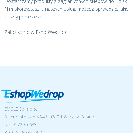
Dostarczamy produkty z zagranicznych sklepów do Polski.
Nim skorzystasz z naszych usług, możesz sprawdzić, jakie
koszty poniesiesz.
Załóż konto w EshopWedrop:
EMOLE Sp. z o.o.
Al. Jerozolimskie 89/43, 02-001 Warsaw, Poland
NIP:
5272946633
REGON: 387925382