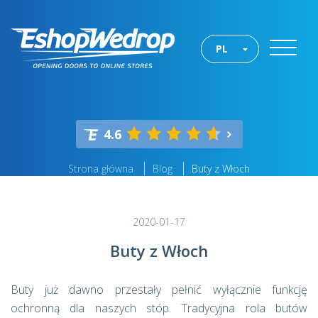
PL
4.6
Strona główna
Blog
Buty z Włoch
2020-01-17
Buty z Włoch
Buty już dawno przestały pełnić wyłącznie funkcję
ochronną dla naszych stóp. Tradycyjna rola butów