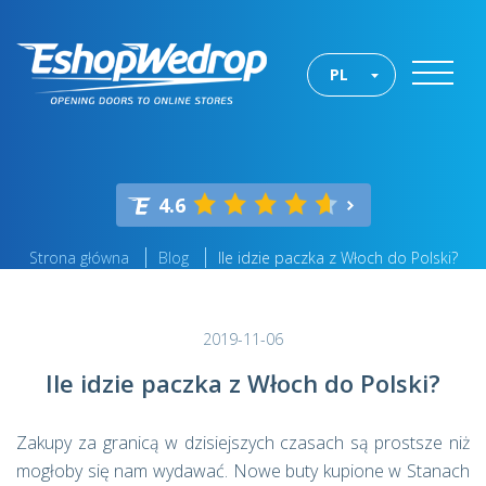
PL
4.6
Strona główna
Blog
Ile idzie paczka z Włoch do Polski?
2019-11-06
Ile idzie paczka z Włoch do Polski?
Zakupy za granicą w dzisiejszych czasach są prostsze niż
mogłoby się nam wydawać. Nowe buty kupione w Stanach