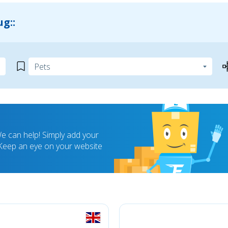
g::
 can help! Simply add your
! Keep an eye on your website