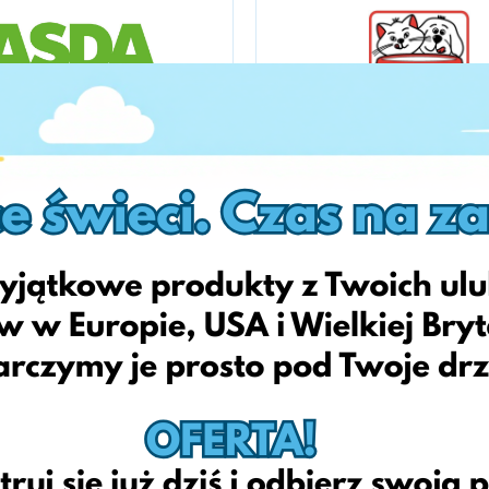
Asda
Fressnapf
Medimops
Zooplus