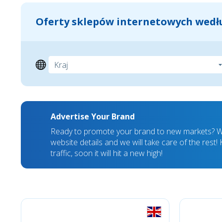
Oferty sklepów internetowych wedłu
Advertise Your Brand
Ready to promote your brand to new markets? We
website details and we will take care of the rest
traffic, soon it will hit a new high!