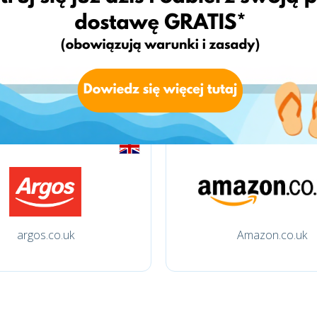
amazon.fr
qvc.it
argos.co.uk
Amazon.co.uk