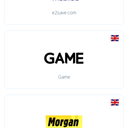
e2save.com
Game