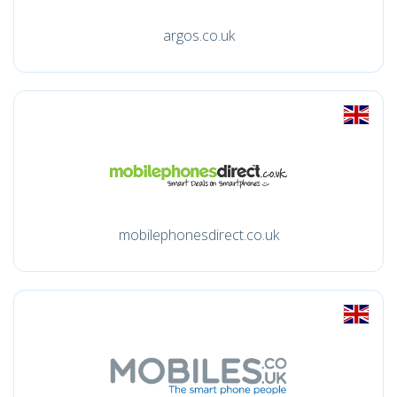
argos.co.uk
mobilephonesdirect.co.uk