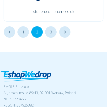
studentcomputers.co.uk
...
1
2
3
...
EMOLE Sp. z o.o.
Al. Jerozolimskie 89/43, 02-001 Warsaw, Poland
NIP:
5272946633
REGON: 387925382