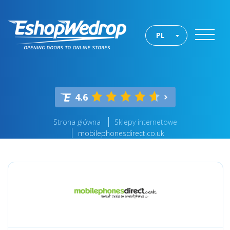
PL
4.6
Strona główna
Sklepy internetowe
mobilephonesdirect.co.uk