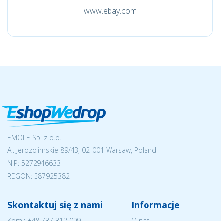
www.ebay.com
EMOLE Sp. z o.o.
Al. Jerozolimskie 89/43, 02-001 Warsaw, Poland
NIP:
5272946633
REGON: 387925382
Skontaktuj się z nami
Informacje
Kom.:
+48 737 312 009
O nas