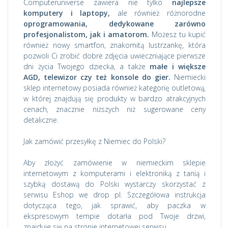
Computeruniverse zawiera nie tylko
najlepsze
komputery i laptopy,
ale również różnorodne
oprogramowania, dedykowane zarówno
profesjonalistom, jak i amatorom.
Możesz tu kupić
również nowy smartfon, znakomitą lustrzankę, która
pozwoli Ci zrobić dobre zdjęcia uwieczniające pierwsze
dni życia Twojego dziecka, a także
małe i większe
AGD, telewizor czy też konsole do gier.
Niemiecki
sklep internetowy posiada również kategorię outletową,
w której znajdują się produkty w bardzo atrakcyjnych
cenach, znacznie niższych niż sugerowane ceny
detaliczne.
Jak zamówić przesyłkę z Niemiec do Polski?
Aby złożyć zamówienie w niemieckim sklepie
internetowym z komputerami i elektroniką z tanią i
szybką dostawą do Polski wystarczy skorzystać z
serwisu Eshop we drop pl. Szczegółowa instrukcja
dotycząca tego, jak sprawić, aby paczka w
ekspresowym tempie dotarła pod Twoje drzwi,
znajduje się na stronie internetowej serwisu.