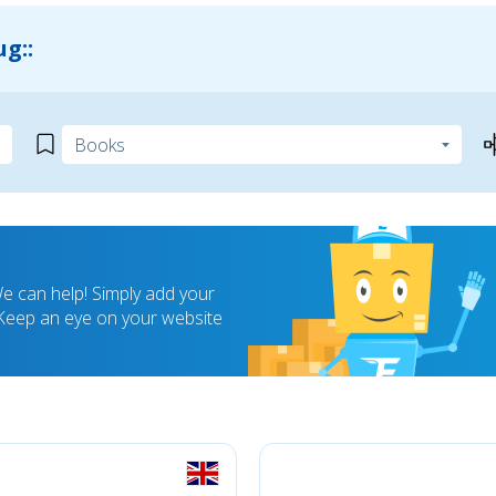
g::
 can help! Simply add your
! Keep an eye on your website