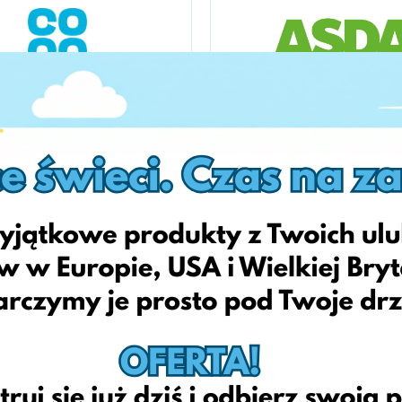
Coop Shop
Asda
Medimops
Alternate