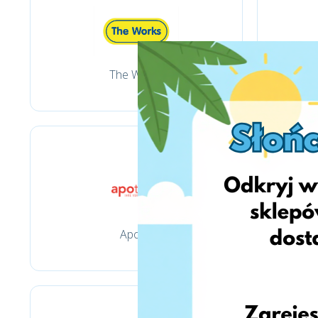
The Works
Apotal