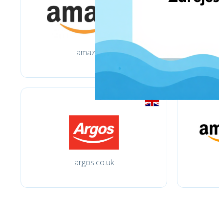
amazon.fr
argos.co.uk