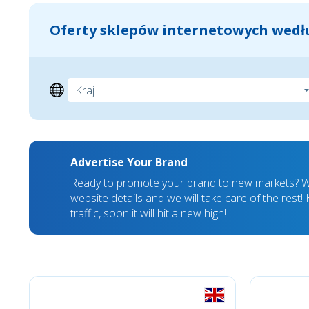
Oferty sklepów internetowych wedłu
Advertise Your Brand
Ready to promote your brand to new markets? We
website details and we will take care of the rest
traffic, soon it will hit a new high!