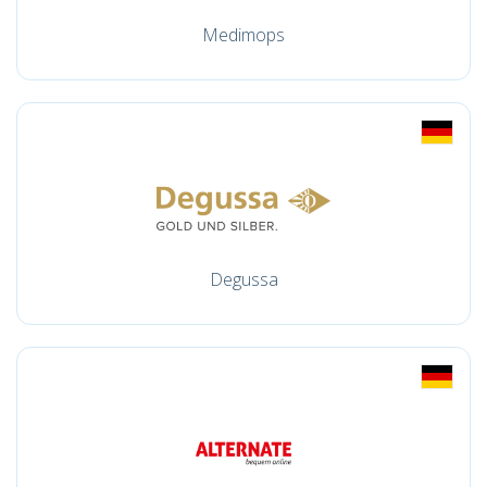
Medimops
Degussa