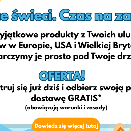
zrealizuje dla Ciebie przesyłkę w ciągu zaledwie kilku dni.
Kategorie:
Sports
Odwiedź stronę internetową