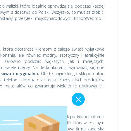
ić walizki, które idealnie sprawdzą się podczas każdej
owym z dostawą do Polski. Wszystko, co musisz zrobić,
 dostawy przesyłek międzynarodowych EshopWedrop i
a, która dostarcza klientom z całego świata wyjątkowe
ykonania, ale również modny, estetyczny i atrakcyjnie
ię zarówno podczas większych, jak i mniejszych,
ewiele rzeczy. Na tle konkurencji wyróżniają się one
asowa i oryginalna.
Ofertę angielskiego sklepu online
na telefon i laptopa oraz teczki. Każdy z tych produktów
 materiałów, co gwarantuje wieloletnie użytkowanie i
miarze i wzorze z angielskiego sklepu Globetrotter z
acji otrzymasz swój unikalny numer ID, który w kolejnym
ytyjskich partnerów. Międzynarodowa firma kurierska