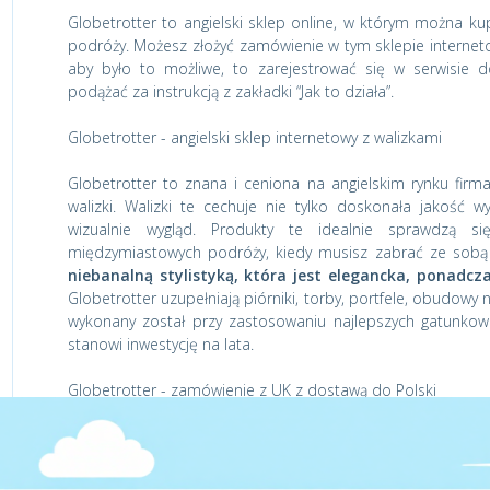
Globetrotter to angielski sklep online, w którym można kup
podróży. Możesz złożyć zamówienie w tym sklepie internet
aby było to możliwe, to zarejestrować się w serwisie
podążać za instrukcją z zakładki “Jak to działa”.
Globetrotter - angielski sklep internetowy z walizkami
Globetrotter to znana i ceniona na angielskim rynku firm
walizki. Walizki te cechuje nie tylko doskonała jakość w
wizualnie wygląd. Produkty te idealnie sprawdzą s
międzymiastowych podróży, kiedy musisz zabrać ze sobą ni
niebanalną stylistyką, która jest elegancka, ponadcz
Globetrotter uzupełniają piórniki, torby, portfele, obudowy 
wykonany został przy zastosowaniu najlepszych gatunkowo
stanowi inwestycję na lata.
Globetrotter - zamówienie z UK z dostawą do Polski
Jeśli chcesz zamówić walizkę w wybranym przez Ciebie roz
dostawą do Polski, skorzystaj z naszego serwisu. Po rejestr
kroku wykorzystasz razem z adresem jednego z naszych br