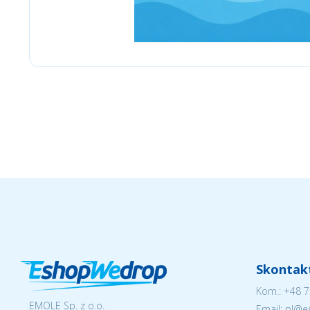
Adrenaline
Skontakt
Kom.:
+48 7
EMOLE Sp. z o.o.
Email: pl@