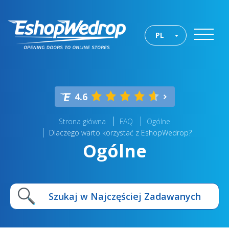
PL
4.6
Strona główna
FAQ
Ogólne
Dlaczego warto korzystać z EshopWedrop?
Ogólne