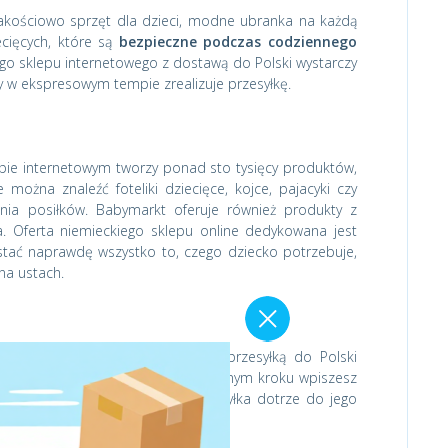
 jakościowo sprzęt dla dzieci, modne ubranka na każdą
cięcych, które są
bezpieczne podczas codziennego
go sklepu internetowego z dostawą do Polski wystarczy
 w ekspresowym tempie zrealizuje przesyłkę.
ie internetowym tworzy ponad sto tysięcy produktów,
ożna znaleźć foteliki dziecięce, kojce, pajacyki czy
nia posiłków. Babymarkt oferuje również produkty z
a. Oferta niemieckiego sklepu online dedykowana jest
stać naprawdę wszystko to, czego dziecko potrzebuje,
na ustach.
go sklepu internetowego z tanią przesyłką do Polski
swój unikalny numer ID, który w kolejnym kroku wpiszesz
tnerów w Niemczech. Kiedy przesyłka dotrze do jego
od Twoje drzwi.