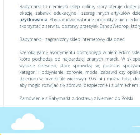
Babymarkt to niemiecki sklep online, który oferuje dobry
okazję, zabawki edukacyjne i szereg innych artykułów dzie
użytkowania
. Aby zamówić wybrane produkty z niemieckie
skorzystać z serwisu dostawy przesyłek EshopWedrop, który
Babymarkt - zagraniczny sklep internetowy dla dzieci
Szeroką gamę asortymentu dostępnego w niemieckim sklep
które pochodzą od najbardziej znanych marek. W sklepie m
wysokie krzesełka, które sprawdzą się podczas spożywa
kategorii : odżywianie, zdrowie, moda, zabawki czy opiek
dzieciom w przedziale wiekowym 0-6 lat i można tutaj do
aby mogło rozwijać się zdrowo, bezpiecznie i z uśmiechem 
Zamówienie z Babymarkt z dostawą z Niemiec do Polski
Jeśli chcesz kupić wybrane produkty z oferty niemieckie
skorzystaj z naszego serwisu. Tuż po rejestracji uzyskasz 
obok adresu dostawy, którym będzie jeden z naszych par
magazynu, automatycznie zorganizuje jej dostawę prosto p