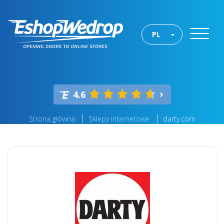
PL
4.6
Strona główna
Sklepy internetowe
darty.com