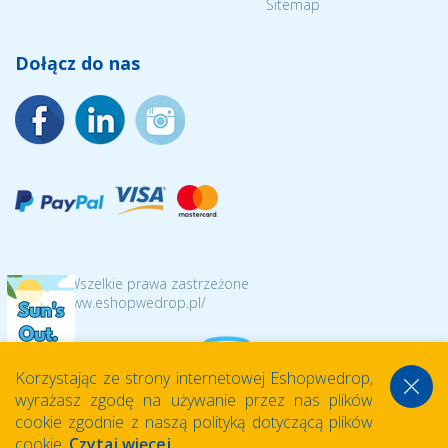
Sitemap
Dołącz do nas
© 2026 Wszelkie prawa zastrzeżone
https://www.eshopwedrop.pl/
Korzystając ze strony internetowej Eshopwedrop,
wyrażasz zgodę na używanie przez nas plików
cookie zgodnie z naszą polityką dotyczącą plików
cookie.
Czytaj więcej