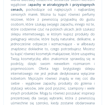
wyjątkowe z
apachy w atrakcyjnych i przystępnych
cenach,
pochodzące od najlepszych i najbardziej
cenionych marek. Można tu kupić również perfumy
niszowe, które z pewnością przypadną do gustu
osobom, które szukają swojego zapachu, innego niż te,
które codziennie czuć na polskich ulicach. Jeśli szukasz
sklepu internetowego, w którym kupisz produkty do
pielęgnacji włosów, które będą naturalne, delikatne, a
jednocześnie odżywcze i wzmacniające - w allbeauty
znajdziesz dokładnie to, czego potrzebujesz. Możesz
tu kupić również kosmetyki makijażowe, które uzupełnią
Twoją kosmetyczkę albo znakomicie sprawdzą się w
podróży, dzięki swoim niewielkim rozmiarom i
pojemnościom. Oferta tego brytyjskiego sklepu
internetowego nie jest jednak dedykowana wyłącznie
kobietom. Mężczyźni również znajdą w niej coś dla
siebie - wyjątkowe zapachy, produkty do golenia i
stylizacji włosów, żele pod prysznic, szampony i wiele
innych produktów. Mogą tu również poszukać inspiracji
prezentowej dla swojej wybranki, która z pewnością
uśmiechnie się szeroko, kiedy zostanie obdarowana