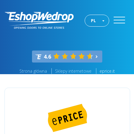
PL
4.6
Strona główna
Sklepy internetowe
eprice.it