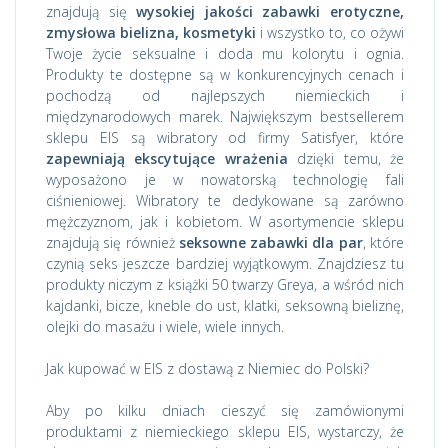
znajdują się
wysokiej jakości zabawki erotyczne,
zmysłowa bielizna, kosmetyki
i wszystko to, co ożywi
Twoje życie seksualne i doda mu kolorytu i ognia.
Produkty te dostępne są w konkurencyjnych cenach i
pochodzą od najlepszych niemieckich i
międzynarodowych marek. Największym bestsellerem
sklepu EIS są wibratory od firmy Satisfyer, które
zapewniają ekscytujące wrażenia
dzięki temu, że
wyposażono je w nowatorską technologię fali
ciśnieniowej. Wibratory te dedykowane są zarówno
mężczyznom, jak i kobietom. W asortymencie sklepu
znajdują się również
seksowne zabawki dla par
, które
czynią seks jeszcze bardziej wyjątkowym. Znajdziesz tu
produkty niczym z książki 50 twarzy Greya, a wśród nich
kajdanki, bicze, kneble do ust, klatki, seksowną bieliznę,
olejki do masażu i wiele, wiele innych.
Jak kupować w EIS z dostawą z Niemiec do Polski?
Aby po kilku dniach cieszyć się zamówionymi
produktami z niemieckiego sklepu EIS, wystarczy, że