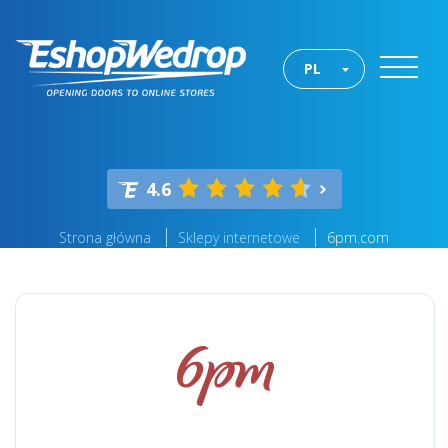
PL
4.6
Strona główna
Sklepy internetowe
6pm.com