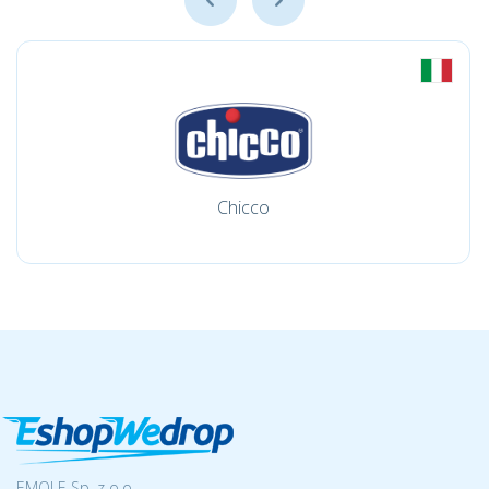
Chicco
EMOLE Sp. z o.o.