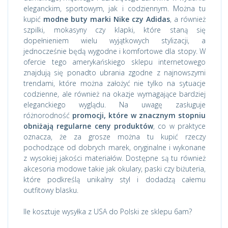
eleganckim, sportowym, jak i codziennym. Można tu
kupić
modne buty marki Nike czy Adidas
, a również
szpilki, mokasyny czy klapki, które staną się
dopełnieniem wielu wyjątkowych stylizacji, a
jednocześnie będą wygodne i komfortowe dla stopy. W
ofercie tego amerykańskiego sklepu internetowego
znajdują się ponadto ubrania zgodne z najnowszymi
trendami, które można założyć nie tylko na sytuacje
codzienne, ale również na okazje wymagające bardziej
eleganckiego wyglądu. Na uwagę zasługuje
różnorodność
promocji, które w znacznym stopniu
obniżają regularne ceny produktów
, co w praktyce
oznacza, że za grosze można tu kupić rzeczy
pochodzące od dobrych marek, oryginalne i wykonane
z wysokiej jakości materiałów. Dostępne są tu również
akcesoria modowe takie jak okulary, paski czy biżuteria,
które podkreślą unikalny styl i dodadzą całemu
outfitowy blasku.
Ile kosztuje wysyłka z USA do Polski ze sklepu 6am?