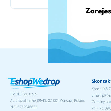
Skontakt
Kom.:
+48 7
EMOLE Sp. z o.o.
Email: pl@
Al. Jerozolimskie 89/43, 02-001 Warsaw, Poland
Godziny otw
NIP:
5272946633
Pn. - Pt. 09