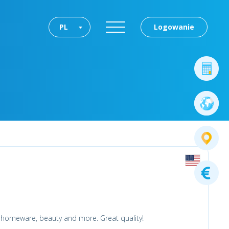
PL
Logowanie
s homeware, beauty and more. Great quality!