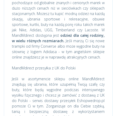
pochodzące od globalnie znanych i cenionych marek w
dużo niższych cenach niż w sieciówkach czy sklepach
stacjonarnych. Możesz tu kupić modną odzież na każdą
okazję, ubrania sportowe i rekreacyjne, obuwie
sportowe, kurtki, buty na każdą porę roku takich marek
jak Nike, Adidas, UGG, Timberland czy Lacoste. W
MandMdirect dostępna jest
odzież dla całej rodziny,
w wielu różnych rozmiarach.
Jeśli marzą Ci się nowe
trampki od firmy Converse albo może wygodne buty na
siłownię z logiem Adidasa - w tym angielskim sklepie
online znajdziesz je w naprawdę atrakcyjnych cenach.
MandMdirect przesyłka z UK do Polski
Jeśli w asortymencie sklepu online MandMdirect
znajdują się ubrania, które uzupełnią Twoją szafę czy
buty, które będą wygodne podczas intensywnego
wysiłku fizycznego i chcesz je zamówić z dostawą z UK
do Polski - serwis dostawy przesyłek Eshopwedrop.pl
pomoże Ci w tym. Zorganizuje on dla Ciebie szybką,
tanią i bezpieczną dostawę z wykorzystaniem