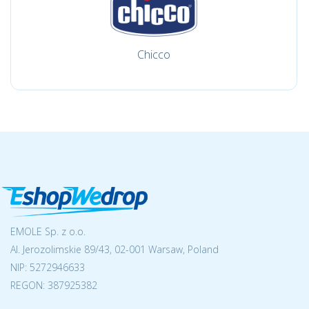
Chicco
EMOLE Sp. z o.o.
Al. Jerozolimskie 89/43, 02-001 Warsaw, Poland
NIP:
5272946633
REGON: 387925382