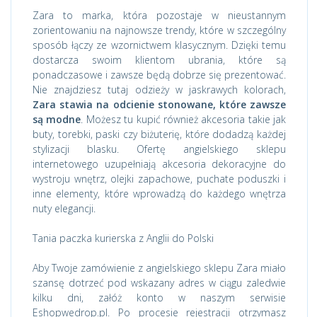
Zara to marka, która pozostaje w nieustannym
zorientowaniu na najnowsze trendy, które w szczególny
sposób łączy ze wzornictwem klasycznym. Dzięki temu
dostarcza swoim klientom ubrania, które są
ponadczasowe i zawsze będą dobrze się prezentować.
Nie znajdziesz tutaj odzieży w jaskrawych kolorach,
Zara stawia na odcienie stonowane, które zawsze
są modne
. Możesz tu kupić również akcesoria takie jak
buty, torebki, paski czy biżuterię, które dodadzą każdej
stylizacji blasku. Ofertę angielskiego sklepu
internetowego uzupełniają akcesoria dekoracyjne do
wystroju wnętrz, olejki zapachowe, puchate poduszki i
inne elementy, które wprowadzą do każdego wnętrza
nuty elegancji.
Tania paczka kurierska z Anglii do Polski
Aby Twoje zamówienie z angielskiego sklepu Zara miało
szansę dotrzeć pod wskazany adres w ciągu zaledwie
kilku dni, załóż konto w naszym serwisie
Eshopwedrop.pl. Po procesie rejestracji otrzymasz