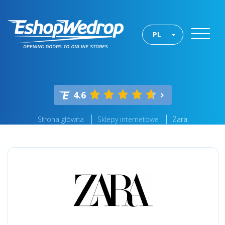
PL
4.6
Strona główna
Sklepy internetowe
Zara